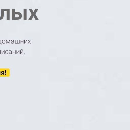
слых
а домашних
писаний.
ня!