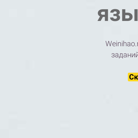
язы
Weinihao.
заданий
Ск