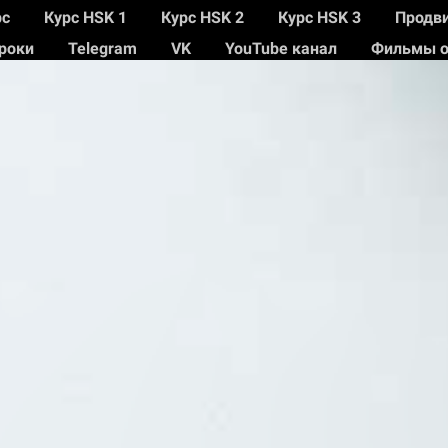
рс
Курс HSK 1
Курс HSK 2
Курс HSK 3
Продви
уроки
Telegram
VK
YouTube канал
Фильмы о