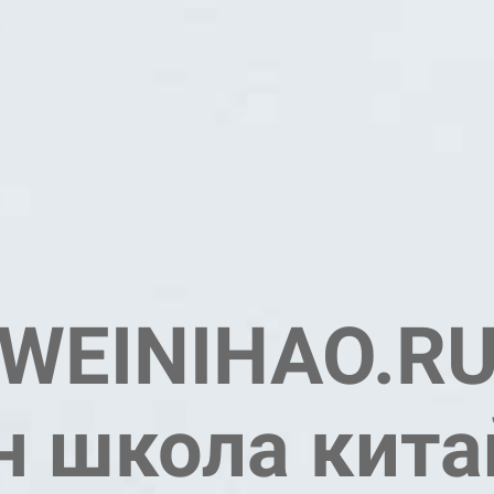
WEINIHAO.R
н школа кита