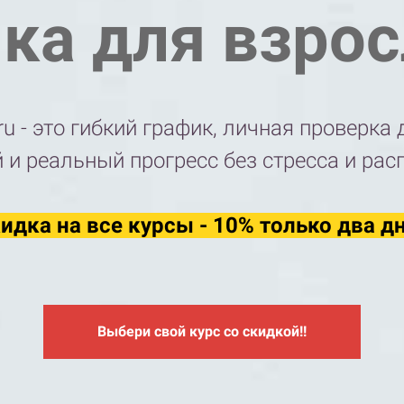
ка для взро
ru - это гибкий график, личная проверк
 и реальный прогресс без стресса и рас
идка на все курсы - 10% только два д
Выбери свой курс со скидкой!!