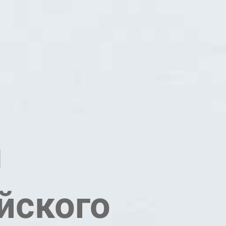
U
йского